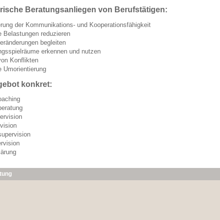
ische Beratungsanliegen von Berufstätigen:
ung der Kommunikations- und Kooperationsfähigkeit
e Belastungen reduzieren
eränderungen begleiten
ngsspielräume erkennen und nutzen
on Konflikten
e Umorientierung
ebot konkret:
oaching
beratung
rvision
vision
upervision
rvision
lärung
atung