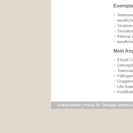
Exemplar
Verbesser
beruflich
Strukturv
Gestaltu
Klärung v
beruflich
Mein Ang
Einzel-C
Leitungs
Teamsupe
Fallsuper
Gruppens
Life-Supe
Konfliktk
Andrea Eimler | Praxis für Therapie und Ber