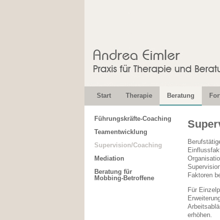
Start
Therapie
Beratung
For
Führungskräfte-Coaching
Superv
Teamentwicklung
Berufstäti
Supervision/Coaching
Einflussfak
Mediation
Organisatio
Supervision
Beratung für
Faktoren be
Mobbing-Betroffene
Für Einzelp
Erweiterun
Arbeitsablä
erhöhen.